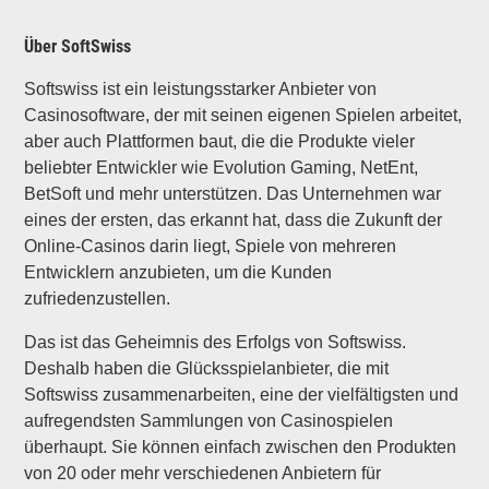
Über SoftSwiss
Softswiss ist ein leistungsstarker Anbieter von
Casinosoftware, der mit seinen eigenen Spielen arbeitet,
aber auch Plattformen baut, die die Produkte vieler
beliebter Entwickler wie Evolution Gaming, NetEnt,
BetSoft und mehr unterstützen. Das Unternehmen war
eines der ersten, das erkannt hat, dass die Zukunft der
Online-Casinos darin liegt, Spiele von mehreren
Entwicklern anzubieten, um die Kunden
zufriedenzustellen.
Das ist das Geheimnis des Erfolgs von Softswiss.
Deshalb haben die Glücksspielanbieter, die mit
Softswiss zusammenarbeiten, eine der vielfältigsten und
aufregendsten Sammlungen von Casinospielen
überhaupt. Sie können einfach zwischen den Produkten
von 20 oder mehr verschiedenen Anbietern für