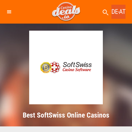
DE-AT
Best SoftSwiss Online Casinos