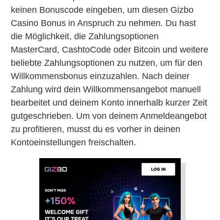
keinen Bonuscode eingeben, um diesen Gizbo
Casino Bonus in Anspruch zu nehmen. Du hast
die Möglichkeit, die Zahlungsoptionen
MasterCard, CashtoCode oder Bitcoin und weitere
beliebte Zahlungsoptionen zu nutzen, um für den
Willkommensbonus einzuzahlen. Nach deiner
Zahlung wird dein Willkommensangebot manuell
bearbeitet und deinem Konto innerhalb kurzer Zeit
gutgeschrieben. Um von deinem Anmeldeangebot
zu profitieren, musst du es vorher in deinen
Kontoeinstellungen freischalten.