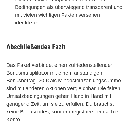
Bedingungen als überwiegend transparent und
mit vielen wichtigen Fakten versehen
identifiziert.
Abschließendes Fazit
Das Paket verbindet einen zufriedenstellenden
Bonusmultiplikator mit
einem anständigen
Bonusbetrag
. 20 € als Mindesteinzahlungssumme
sind mit anderen Aktionen vergleichbar. Die
fairen
Umsatzbedingungen
gehen Hand in Hand mit
genügend Zeit, um sie zu erfüllen. Du brauchst
keine Bonuscodes, sondern registrierst einfach ein
Konto.