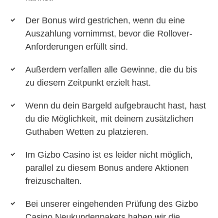
Der Bonus wird gestrichen, wenn du eine
Auszahlung vornimmst, bevor die Rollover-
Anforderungen erfüllt sind.
Außerdem verfallen alle Gewinne, die du bis
zu diesem Zeitpunkt erzielt hast.
Wenn du dein Bargeld aufgebraucht hast, hast
du die Möglichkeit, mit deinem zusätzlichen
Guthaben Wetten zu platzieren.
Im Gizbo Casino ist es leider nicht möglich,
parallel zu diesem Bonus andere Aktionen
freizuschalten.
Bei unserer eingehenden Prüfung des Gizbo
Casino Neukundenpakets haben wir die