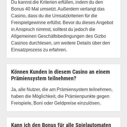
Du kannst die Kriterien erfüllen, indem du den
Bonus 40 Mal umsetzt. Außerdem verlangt das
Casino, dass du die Umsatzkriterien für die
Freispielgewinne erfüllst. Bevor du dieses Angebot
in Anspruch nimmst, solltest du jedoch die
Allgemeinen Geschäftsbedingungen des Gizbo
Casinos durchlesen, um weitere Details über den
Einsatzprozess zu erfahren.
Können Kunden in diesem Casino an einem
Prämiensystem teilnehmen?
Ja, alle Nutzer, die am Prämiensystem teilnehmen,
haben die Möglichkeit, die Prämienpunkte gegen
Freispiele, Boni oder Geldpreise einzulösen.
Kann ich den Bonus für alle Spielautomaten