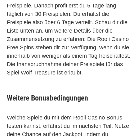
Freispiele. Danach profitierst du 5 Tage lang
täglich von 30 Freispielen. Du erhältst die
Freispiele also über 6 Tage verteilt. Schau dir die
Liste unten an, um weitere Details über die
Zusammensetzung zu erfahren: Die Rooli Casino
Free Spins stehen dir zur Verfügung, wenn du sie
innerhalb von weniger als einem Tag freischaltest.
Die Inanspruchnahme deiner Freispiele für das
Spiel Wolf Treasure ist erlaubt.
Weitere Bonusbedingungen
Welche Spiele du mit dem Rooli Casino Bonus
testen kannst, erfährst du im nächsten Teil. Nutze
deine Chance auf den Jackpot, indem du