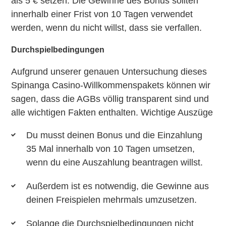
als 5 € setzen. Die Gewinne des Bonus sollten
innerhalb einer Frist von 10 Tagen verwendet
werden, wenn du nicht willst, dass sie verfallen.
Durchspielbedingungen
Aufgrund unserer genauen Untersuchung dieses
Spinanga Casino-Willkommenspakets können wir
sagen, dass die AGBs völlig transparent sind und
alle wichtigen Fakten enthalten. Wichtige Auszüge
Du musst deinen Bonus und die Einzahlung
35 Mal innerhalb von 10 Tagen umsetzen,
wenn du eine Auszahlung beantragen willst.
Außerdem ist es notwendig, die Gewinne aus
deinen Freispielen mehrmals umzusetzen.
Solange die Durchspielbedingungen nicht