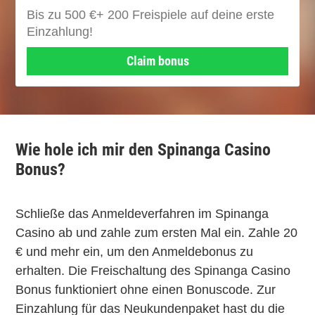
Bis zu 500 €+ 200 Freispiele auf deine erste
Einzahlung!
Claim bonus
Wie hole ich mir den Spinanga Casino
Bonus?
Schließe das Anmeldeverfahren im Spinanga
Casino ab und zahle zum ersten Mal ein. Zahle 20
€ und mehr ein, um den Anmeldebonus zu
erhalten. Die Freischaltung des Spinanga Casino
Bonus funktioniert ohne einen Bonuscode. Zur
Einzahlung für das Neukundenpaket hast du die